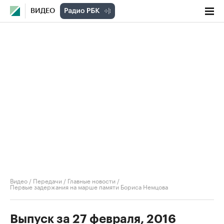
ВИДЕО
Видео
/
Передачи
/
Главные новости
/
Первые задержания на марше памяти Бориса Немцова
Выпуск за 27 февраля, 2016