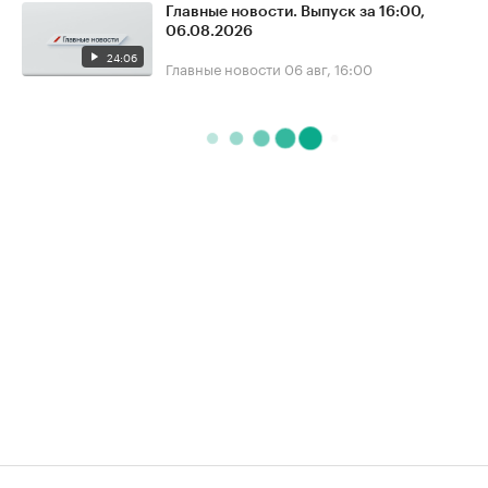
Главные новости. Выпуск за 16:00,
06.08.2026
24:06
Главные новости
06 авг, 16:00