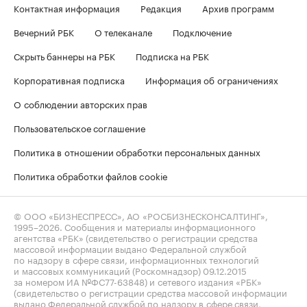
Контактная информация
Редакция
Архив программ
Вечерний РБК
О телеканале
Подключение
Скрыть баннеры на РБК
Подписка на РБК
Корпоративная подписка
Информация об ограничениях
О соблюдении авторских прав
Пользовательское соглашение
Политика в отношении обработки персональных данных
Политика обработки файлов cookie
© ООО «БИЗНЕСПРЕСС», АО «РОСБИЗНЕСКОНСАЛТИНГ»,
1995–2026
. Сообщения и материалы информационного
агентства «РБК» (свидетельство о регистрации средства
массовой информации выдано Федеральной службой
по надзору в сфере связи, информационных технологий
и массовых коммуникаций (Роскомнадзор) 09.12.2015
за номером ИА №ФС77-63848) и сетевого издания «РБК»
(свидетельство о регистрации средства массовой информации
выдано Федеральной службой по надзору в сфере связи,