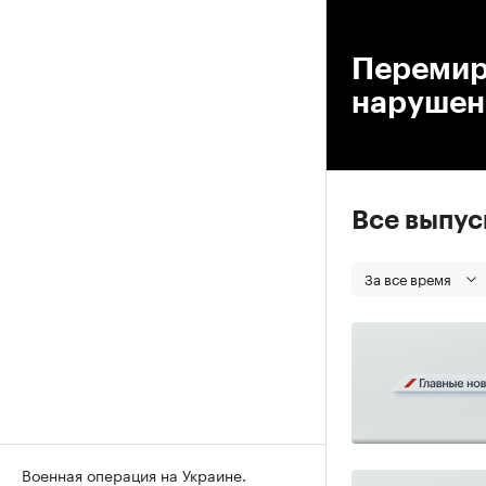
00
Перемири
нарушен
Все выпу
За все время
Военная операция на Украине.