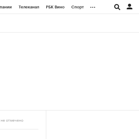
...
пании
Телеканал
РБК Вино
Спорт
ые проекты
Город
Стиль
Крипто
Спецпроекты СПб
логии и медиа
Финансы
 не отмечено