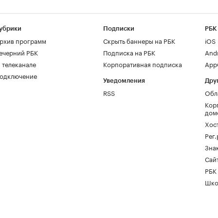
убрики
Подписки
РБК
рхив программ
Скрыть баннеры на РБК
iOS
ечерний РБК
Подписка на РБК
And
 телеканале
Корпоративная подписка
AppG
одключение
Уведомления
Дру
RSS
Обл
Кор
дом
Хос
Рег
Зна
Сайт
РБК
Шко