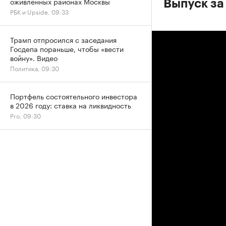
оживленных районах Москвы
Выпуск за
РБК и Upside, 09:33
Трамп отпросился с заседания
Госдепа пораньше, чтобы «вести
войну». Видео
Политика, 09:30
Портфель состоятельного инвестора
в 2026 году: ставка на ликвидность
Pro, 09:30