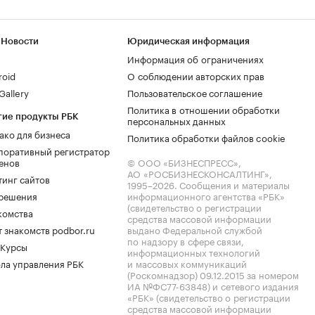
 Новости
Юридическая информация
Информация об ограничениях
roid
О соблюдении авторских прав
allery
Пользовательское соглашение
Политика в отношении обработки
гие продукты РБК
персональных данных
ако для бизнеса
Политика обработки файлов cookie
поративный регистратор
енов
© ООО «БИЗНЕСПРЕСС»,
АО «РОСБИЗНЕСКОНСАЛТИНГ»,
тинг сайтов
1995–2026
. Сообщения и материалы
.решения
информационного агентства «РБК»
(свидетельство о регистрации
комства
средства массовой информации
 знакомств podbor.ru
выдано Федеральной службой
по надзору в сфере связи,
 Курсы
информационных технологий
ла управления РБК
и массовых коммуникаций
(Роскомнадзор) 09.12.2015 за номером
ИА №ФС77-63848) и сетевого издания
«РБК» (свидетельство о регистрации
средства массовой информации