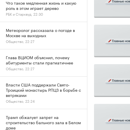
Что такое медленная жизнь и какую
роль в этом играет дерево
РБК и Старквуд, 22:30
Метеоролог рассказала о погоде в
Москве на выходных
Общество, 22:27
Глава ВЦИОМ объяснил, почему
абитуриенты стали прагматичнее
Общество, 22:27
Власти США поддержали Свято-
Троицкий монастырь РПЦЗ в борьбе с
ветряками
Общество, 22:24
Трамп обжалует запрет на
строительство бального зала в Белом
доме