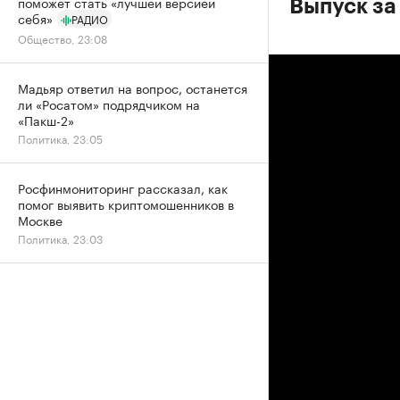
поможет стать «лучшей версией
Выпуск за
себя»
РАДИО
Общество, 23:08
Мадьяр ответил на вопрос, останется
ли «Росатом» подрядчиком на
«Пакш-2»
Политика, 23:05
Росфинмониторинг рассказал, как
помог выявить криптомошенников в
Москве
Политика, 23:03