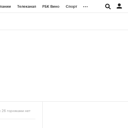
...
пании
Телеканал
РБК Вино
Спорт
ые проекты
Город
Стиль
Крипто
Спецпроекты СПб
логии и медиа
Финансы
с 26 горняками нет