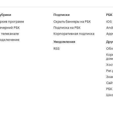
убрики
Подписки
РБК
рхив программ
Скрыть баннеры на РБК
iOS
ечерний РБК
Подписка на РБК
And
 телеканале
Корпоративная подписка
AppG
одключение
Уведомления
Дру
RSS
Обл
Кор
дом
Хос
Рег
Зна
Сайт
РБК
Шко