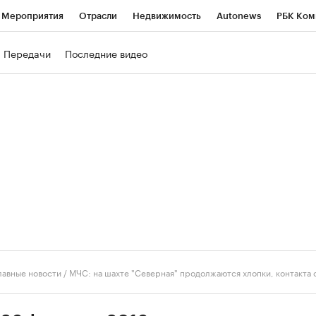
Мероприятия
Отрасли
Недвижимость
Autonews
РБК Ком
ние
РБК Курсы
РБК Life
Тренды
Визионеры
Национальн
Передачи
Последние видео
б
Исследования
Кредитные рейтинги
Франшизы
Газета
роверка контрагентов
Политика
Экономика
Бизнес
Техно
лавные новости
/
МЧС: на шахте "Северная" продолжаются хлопки, контакта 