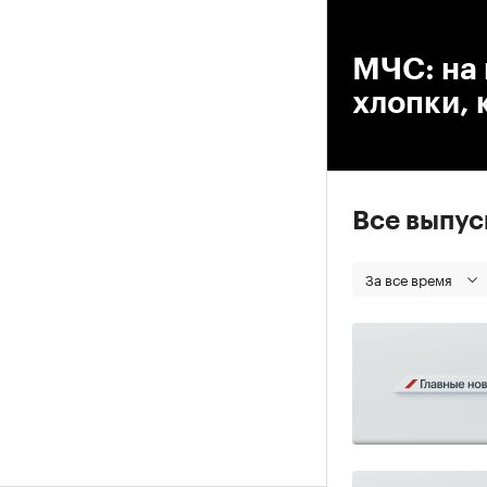
00
МЧС: на
хлопки, 
Все выпу
За все время