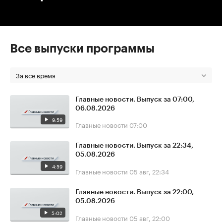
Все выпуски программы
За все время
Главные новости. Выпуск за 07:00,
06.08.2026
9:59
Главные новости
07:00
Главные новости. Выпуск за 22:34,
05.08.2026
4:59
Главные новости
05 авг, 22:34
Главные новости. Выпуск за 22:00,
05.08.2026
5:02
Главные новости
05 авг, 22:00