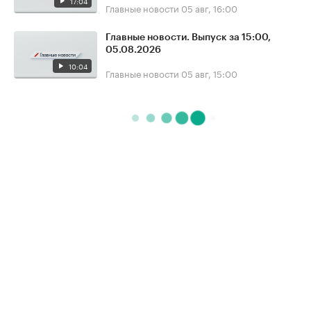
17:04
Главные новости
05 авг, 16:00
Главные новости. Выпуск за 15:00,
05.08.2026
10:04
Главные новости
05 авг, 15:00