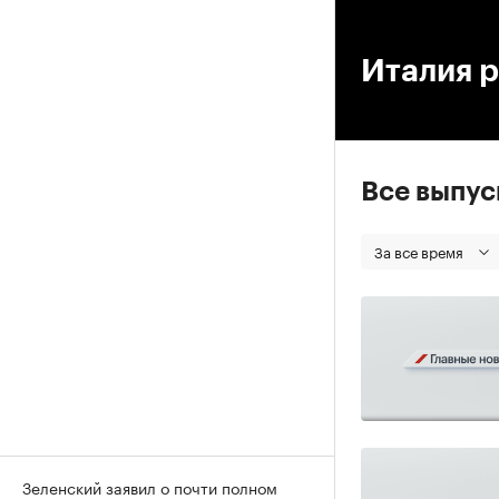
00
Италия 
Все выпу
За все время
Зеленский заявил о почти полном