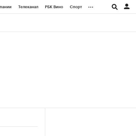
...
пании
Телеканал
РБК Вино
Спорт
ые проекты
Город
Стиль
Крипто
Спецпроекты СПб
логии и медиа
Финансы