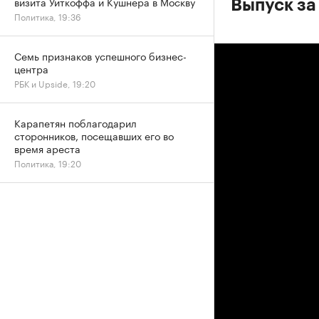
визита Уиткоффа и Кушнера в Москву
Выпуск за
Политика, 19:36
Семь признаков успешного бизнес-
центра
РБК и Upside, 19:20
Карапетян поблагодарил
сторонников, посещавших его во
время ареста
Политика, 19:20