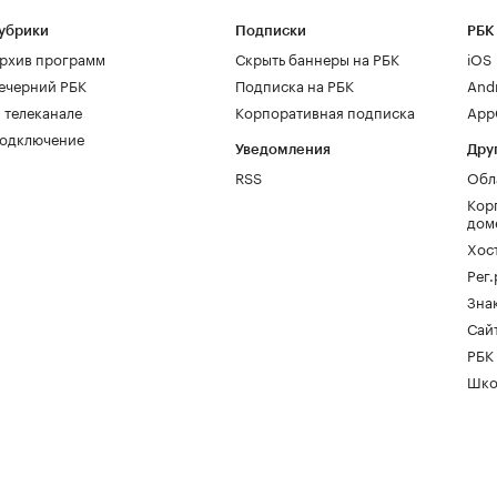
убрики
Подписки
РБК
рхив программ
Скрыть баннеры на РБК
iOS
ечерний РБК
Подписка на РБК
And
 телеканале
Корпоративная подписка
AppG
одключение
Уведомления
Дру
RSS
Обл
Кор
дом
Хос
Рег
Зна
Сайт
РБК
Шко