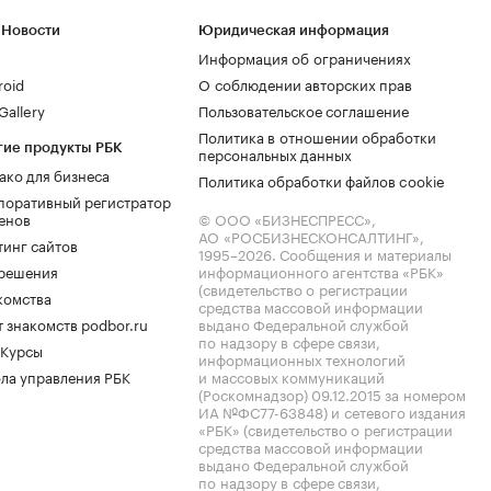
 Новости
Юридическая информация
Информация об ограничениях
roid
О соблюдении авторских прав
allery
Пользовательское соглашение
Политика в отношении обработки
гие продукты РБК
персональных данных
ако для бизнеса
Политика обработки файлов cookie
поративный регистратор
енов
© ООО «БИЗНЕСПРЕСС»,
АО «РОСБИЗНЕСКОНСАЛТИНГ»,
тинг сайтов
1995–2026
. Сообщения и материалы
.решения
информационного агентства «РБК»
(свидетельство о регистрации
комства
средства массовой информации
 знакомств podbor.ru
выдано Федеральной службой
по надзору в сфере связи,
 Курсы
информационных технологий
ла управления РБК
и массовых коммуникаций
(Роскомнадзор) 09.12.2015 за номером
ИА №ФС77-63848) и сетевого издания
«РБК» (свидетельство о регистрации
средства массовой информации
выдано Федеральной службой
по надзору в сфере связи,