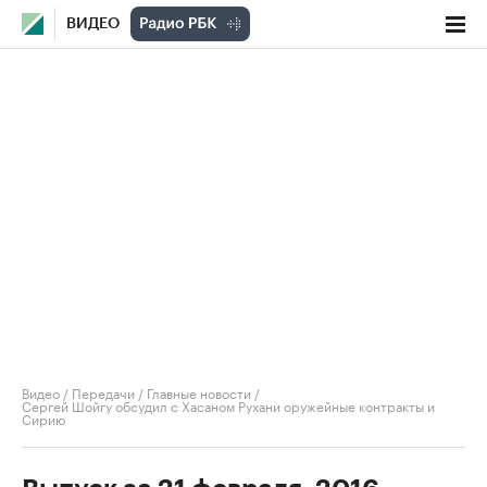
ВИДЕО
Видео
/
Передачи
/
Главные новости
/
Сергей Шойгу обсудил с Хасаном Рухани оружейные контракты и
Сирию