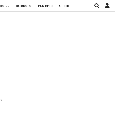
...
пании
Телеканал
РБК Вино
Спорт
ые проекты
Город
Стиль
Крипто
Спецпроекты СПб
логии и медиа
Финансы
не