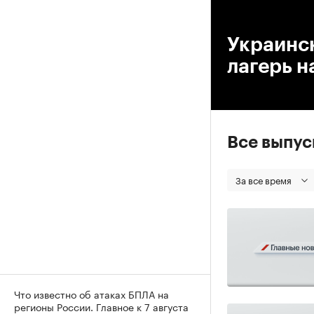
00
Украинс
лагерь н
Все выпу
За все время
Что известно об атаках БПЛА на
регионы России. Главное к 7 августа