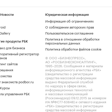
 Новости
Юридическая информация
Информация об ограничениях
roid
О соблюдении авторских прав
allery
Пользовательское соглашение
Политика в отношении обработки
гие продукты РБК
персональных данных
ако для бизнеса
Политика обработки файлов cookie
поративный регистратор
енов
© ООО «БИЗНЕСПРЕСС»,
АО «РОСБИЗНЕСКОНСАЛТИНГ»,
тинг сайтов
1995–2026
. Сообщения и материалы
.решения
информационного агентства «РБК»
(свидетельство о регистрации
комства
средства массовой информации
 знакомств podbor.ru
выдано Федеральной службой
по надзору в сфере связи,
 Курсы
информационных технологий
ла управления РБК
и массовых коммуникаций
(Роскомнадзор) 09.12.2015 за номером
ИА №ФС77-63848) и сетевого издания
«РБК» (свидетельство о регистрации
средства массовой информации