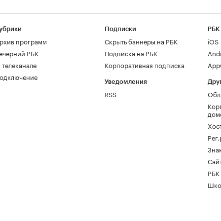
убрики
Подписки
РБК
рхив программ
Скрыть баннеры на РБК
iOS
ечерний РБК
Подписка на РБК
And
 телеканале
Корпоративная подписка
AppG
одключение
Уведомления
Дру
RSS
Обл
Кор
дом
Хос
Рег
Зна
Сайт
РБК
Шко