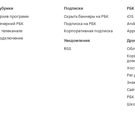
убрики
Подписки
РБК
рхив программ
Скрыть баннеры на РБК
iOS
ечерний РБК
Подписка на РБК
And
 телеканале
Корпоративная подписка
AppG
одключение
Уведомления
Дру
RSS
Обл
Кор
дом
Хос
Рег
Зна
Сайт
РБК
Шко