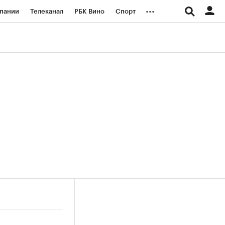
...
пании
Телеканал
РБК Вино
Спорт
ые проекты
Город
Стиль
Крипто
Спецпроекты СПб
логии и медиа
Финансы