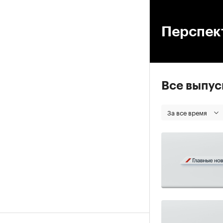
00
Перспек
Все выпу
За все время