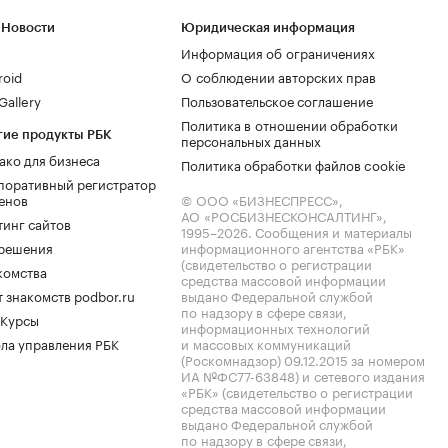
 Новости
Юридическая информация
Информация об ограничениях
roid
О соблюдении авторских прав
allery
Пользовательское соглашение
Политика в отношении обработки
гие продукты РБК
персональных данных
ако для бизнеса
Политика обработки файлов cookie
поративный регистратор
енов
© ООО «БИЗНЕСПРЕСС»,
АО «РОСБИЗНЕСКОНСАЛТИНГ»,
тинг сайтов
1995–2026
. Сообщения и материалы
.решения
информационного агентства «РБК»
(свидетельство о регистрации
комства
средства массовой информации
 знакомств podbor.ru
выдано Федеральной службой
по надзору в сфере связи,
 Курсы
информационных технологий
ла управления РБК
и массовых коммуникаций
(Роскомнадзор) 09.12.2015 за номером
ИА №ФС77-63848) и сетевого издания
«РБК» (свидетельство о регистрации
средства массовой информации
выдано Федеральной службой
по надзору в сфере связи,