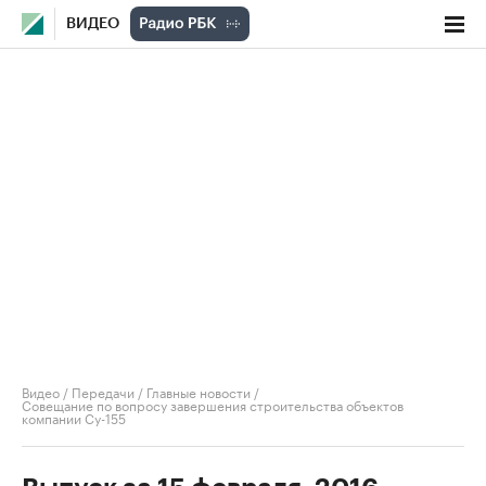
ВИДЕО
Видео
/
Передачи
/
Главные новости
/
Совещание по вопросу завершения строительства объектов
компании Су-155