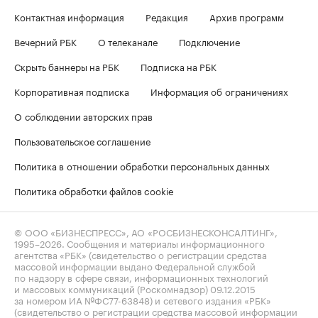
Контактная информация
Редакция
Архив программ
Вечерний РБК
О телеканале
Подключение
Скрыть баннеры на РБК
Подписка на РБК
Корпоративная подписка
Информация об ограничениях
О соблюдении авторских прав
Пользовательское соглашение
Политика в отношении обработки персональных данных
Политика обработки файлов cookie
© ООО «БИЗНЕСПРЕСС», АО «РОСБИЗНЕСКОНСАЛТИНГ»,
1995–2026
. Сообщения и материалы информационного
агентства «РБК» (свидетельство о регистрации средства
массовой информации выдано Федеральной службой
по надзору в сфере связи, информационных технологий
и массовых коммуникаций (Роскомнадзор) 09.12.2015
за номером ИА №ФС77-63848) и сетевого издания «РБК»
(свидетельство о регистрации средства массовой информации