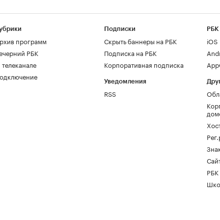
убрики
Подписки
РБК
рхив программ
Скрыть баннеры на РБК
iOS
ечерний РБК
Подписка на РБК
And
 телеканале
Корпоративная подписка
AppG
одключение
Уведомления
Дру
RSS
Обл
Кор
дом
Хос
Рег
Зна
Сайт
РБК
Шко