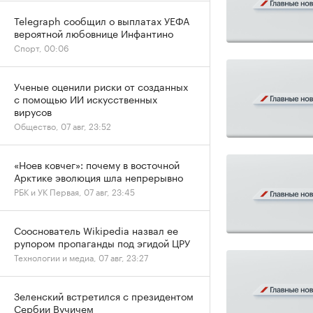
Telegraph сообщил о выплатах УЕФА
вероятной любовнице Инфантино
Спорт, 00:06
Ученые оценили риски от созданных
с помощью ИИ искусственных
вирусов
Общество, 07 авг, 23:52
«Ноев ковчег»: почему в восточной
Арктике эволюция шла непрерывно
РБК и УК Первая, 07 авг, 23:45
Сооснователь Wikipedia назвал ее
рупором пропаганды под эгидой ЦРУ
Технологии и медиа, 07 авг, 23:27
Зеленский встретился с президентом
Сербии Вучичем