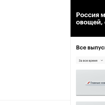
00
Россия м
овощей, 
Все выпу
За все время