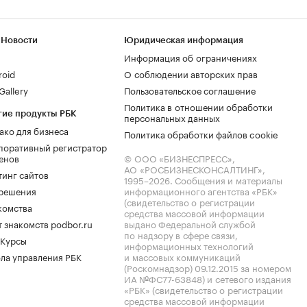
 Новости
Юридическая информация
Информация об ограничениях
roid
О соблюдении авторских прав
allery
Пользовательское соглашение
Политика в отношении обработки
гие продукты РБК
персональных данных
ако для бизнеса
Политика обработки файлов cookie
поративный регистратор
енов
© ООО «БИЗНЕСПРЕСС»,
АО «РОСБИЗНЕСКОНСАЛТИНГ»,
тинг сайтов
1995–2026
. Сообщения и материалы
.решения
информационного агентства «РБК»
(свидетельство о регистрации
комства
средства массовой информации
 знакомств podbor.ru
выдано Федеральной службой
по надзору в сфере связи,
 Курсы
информационных технологий
ла управления РБК
и массовых коммуникаций
(Роскомнадзор) 09.12.2015 за номером
ИА №ФС77-63848) и сетевого издания
«РБК» (свидетельство о регистрации
средства массовой информации