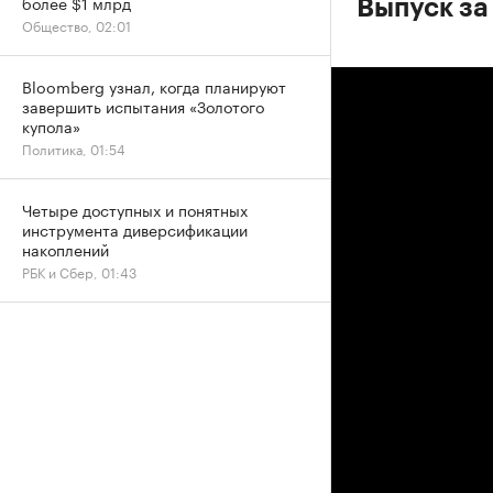
более $1 млрд
Выпуск за
Общество, 02:01
Bloomberg узнал, когда планируют
завершить испытания «Золотого
купола»
Политика, 01:54
Четыре доступных и понятных
инструмента диверсификации
накоплений
РБК и Сбер, 01:43