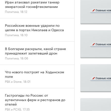
Иран атаковал ракетами танкер
эмиратской госнефтекомпании
Политика, 18:12
Российские военные ударили по
целям в портах Николаев и Одесса
Политика, 18:10
В Болгарии раскрыли, какой стране
принадлежит залетевший дрон
Политика, 18:06
Что нового построят на Ходынском
поле
РБК и Stone, 18:01
Гастрогиды по России: от
аутентичных ферм и ресторанов до
отелей
РБК и РСХБ, 17:35