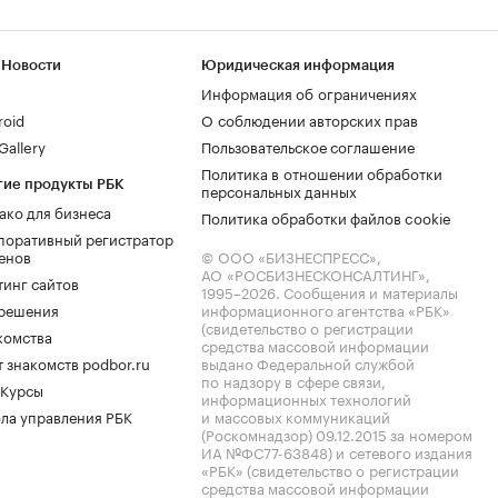
 Новости
Юридическая информация
Информация об ограничениях
roid
О соблюдении авторских прав
allery
Пользовательское соглашение
Политика в отношении обработки
гие продукты РБК
персональных данных
ако для бизнеса
Политика обработки файлов cookie
поративный регистратор
енов
© ООО «БИЗНЕСПРЕСС»,
АО «РОСБИЗНЕСКОНСАЛТИНГ»,
тинг сайтов
1995–2026
. Сообщения и материалы
.решения
информационного агентства «РБК»
(свидетельство о регистрации
комства
средства массовой информации
 знакомств podbor.ru
выдано Федеральной службой
по надзору в сфере связи,
 Курсы
информационных технологий
ла управления РБК
и массовых коммуникаций
(Роскомнадзор) 09.12.2015 за номером
ИА №ФС77-63848) и сетевого издания
«РБК» (свидетельство о регистрации
средства массовой информации