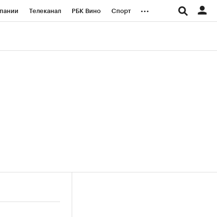
...
пании
Телеканал
РБК Вино
Спорт
ые проекты
Город
Стиль
Крипто
Спецпроекты СПб
логии и медиа
Финансы