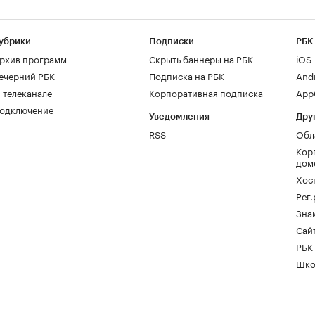
убрики
Подписки
РБК
рхив программ
Скрыть баннеры на РБК
iOS
ечерний РБК
Подписка на РБК
And
 телеканале
Корпоративная подписка
AppG
одключение
Уведомления
Дру
RSS
Обл
Кор
дом
Хос
Рег
Зна
Сайт
РБК
Шко