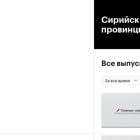
00
Сирийски
провинц
Все выпу
За все время