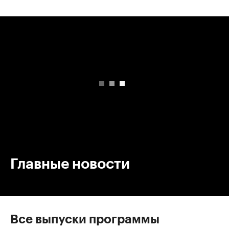
00:00
/
00:00
Главные новости
Все выпуски программы