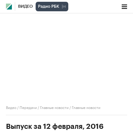
ВИДЕО
Видео
/
Передачи
/
Главные новости
/
Главные новости
Выпуск за 12 февраля, 2016