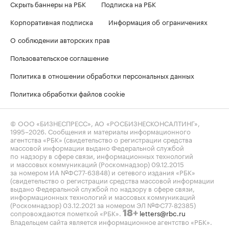
Скрыть баннеры на РБК
Подписка на РБК
Корпоративная подписка
Информация об ограничениях
О соблюдении авторских прав
Пользовательское соглашение
Политика в отношении обработки персональных данных
Политика обработки файлов cookie
© ООО «БИЗНЕСПРЕСС», АО «РОСБИЗНЕСКОНСАЛТИНГ»,
1995–2026
. Сообщения и материалы информационного
агентства «РБК» (свидетельство о регистрации средства
массовой информации выдано Федеральной службой
по надзору в сфере связи, информационных технологий
и массовых коммуникаций (Роскомнадзор) 09.12.2015
за номером ИА №ФС77-63848) и сетевого издания «РБК»
(свидетельство о регистрации средства массовой информации
выдано Федеральной службой по надзору в сфере связи,
информационных технологий и массовых коммуникаций
(Роскомнадзор) 03.12.2021 за номером ЭЛ №ФС77-82385)
сопровождаются пометкой «РБК».
letters@rbc.ru
18+
Владельцем сайта является информационное агентство «РБК».