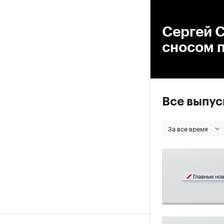
00
Сергей 
сносом 
Все выпу
За все время