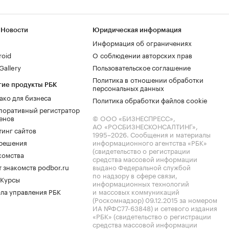
 Новости
Юридическая информация
Информация об ограничениях
roid
О соблюдении авторских прав
allery
Пользовательское соглашение
Политика в отношении обработки
гие продукты РБК
персональных данных
ако для бизнеса
Политика обработки файлов cookie
поративный регистратор
енов
© ООО «БИЗНЕСПРЕСС»,
АО «РОСБИЗНЕСКОНСАЛТИНГ»,
тинг сайтов
1995–2026
. Сообщения и материалы
.решения
информационного агентства «РБК»
(свидетельство о регистрации
комства
средства массовой информации
 знакомств podbor.ru
выдано Федеральной службой
по надзору в сфере связи,
 Курсы
информационных технологий
ла управления РБК
и массовых коммуникаций
(Роскомнадзор) 09.12.2015 за номером
ИА №ФС77-63848) и сетевого издания
«РБК» (свидетельство о регистрации
средства массовой информации