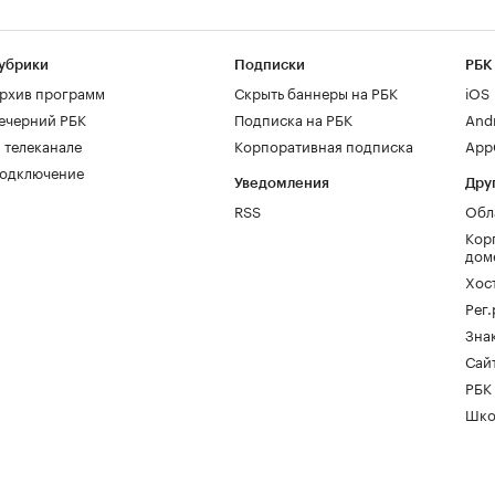
убрики
Подписки
РБК
рхив программ
Скрыть баннеры на РБК
iOS
ечерний РБК
Подписка на РБК
And
 телеканале
Корпоративная подписка
AppG
одключение
Уведомления
Дру
RSS
Обл
Кор
дом
Хос
Рег
Зна
Сайт
РБК
Шко