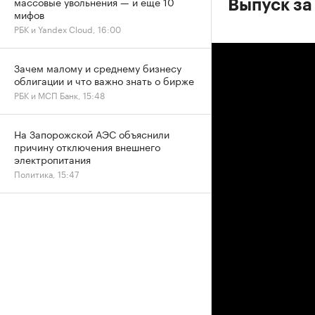
массовые увольнения — и еще 10
Выпуск за
мифов
РБК и Yandex Cloud, 16:00
Зачем малому и среднему бизнесу
облигации и что важно знать о бирже
РБК и МСП Банк, 15:48
На Запорожской АЭС объяснили
причину отключения внешнего
электропитания
Политика, 15:47