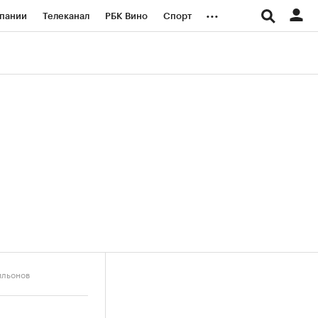
...
пании
Телеканал
РБК Вино
Спорт
ые проекты
Город
Стиль
Крипто
Спецпроекты СПб
логии и медиа
Финансы
ильонов