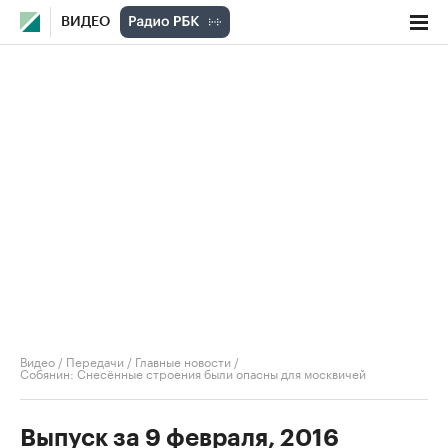
ВИДЕО
Видео
/
Передачи
/
Главные новости
/
Собянин: Снесённые строения были опасны для москвичей
Выпуск за 9 февраля, 2016