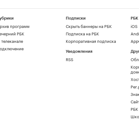
убрики
Подписки
РБК
рхив программ
Скрыть баннеры на РБК
iOS
ечерний РБК
Подписка на РБК
And
 телеканале
Корпоративная подписка
AppG
одключение
Уведомления
Дру
RSS
Обл
Кор
дом
Хос
Рег
Зна
Сайт
РБК
Шко