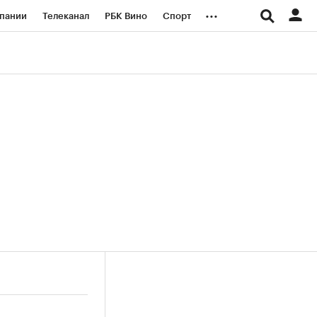
...
пании
Телеканал
РБК Вино
Спорт
ые проекты
Город
Стиль
Крипто
Спецпроекты СПб
логии и медиа
Финансы