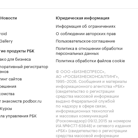
 Новости
Юридическая информация
Информация об ограничениях
roid
О соблюдении авторских прав
allery
Пользовательское соглашение
Политика в отношении обработки
гие продукты РБК
персональных данных
ако для бизнеса
Политика обработки файлов cookie
поративный регистратор
енов
© ООО «БИЗНЕСПРЕСС»,
АО «РОСБИЗНЕСКОНСАЛТИНГ»,
тинг сайтов
1995–2026
. Сообщения и материалы
.решения
информационного агентства «РБК»
(свидетельство о регистрации
комства
средства массовой информации
 знакомств podbor.ru
выдано Федеральной службой
по надзору в сфере связи,
 Курсы
информационных технологий
ла управления РБК
и массовых коммуникаций
(Роскомнадзор) 09.12.2015 за номером
ИА №ФС77-63848) и сетевого издания
«РБК» (свидетельство о регистрации
средства массовой информации