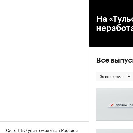
00
На «Туль
неработ
Все выпу
За все время
Силы ПВО уничтожили над Россией