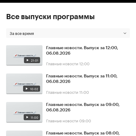
Все выпуски программы
За все время
Главные новости. Выпуск за 12:00,
06.08.2026
21:01
Главные новости
12:00
Главные новости. Выпуск за 11:00,
06.08.2026
10:02
Главные новости
11:00
Главные новости. Выпуск за 09:00,
06.08.2026
11:00
Главные новости
09:00
Главные новости. Выпуск за 08:00,