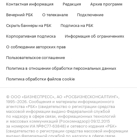
Контактная информация
Редакция
Архив программ
Вечерний РБК
О телеканале
Подключение
Скрыть баннеры на РБК
Подписка на РБК
Корпоративная подписка
Информация об ограничениях
О соблюдении авторских прав
Пользовательское соглашение
Политика в отношении обработки персональных данных
Политика обработки файлов cookie
© ООО «БИЗНЕСПРЕСС», АО «РОСБИЗНЕСКОНСАЛТИНГ»,
1995–2026
. Сообщения и материалы информационного
агентства «РБК» (свидетельство о регистрации средства
массовой информации выдано Федеральной службой
по надзору в сфере связи, информационных технологий
и массовых коммуникаций (Роскомнадзор) 09.12.2015
за номером ИА №ФС77-63848) и сетевого издания «РБК»
(свидетельство о регистрации средства массовой информации
выдано Федеральной службой по надзору в сфере связи,