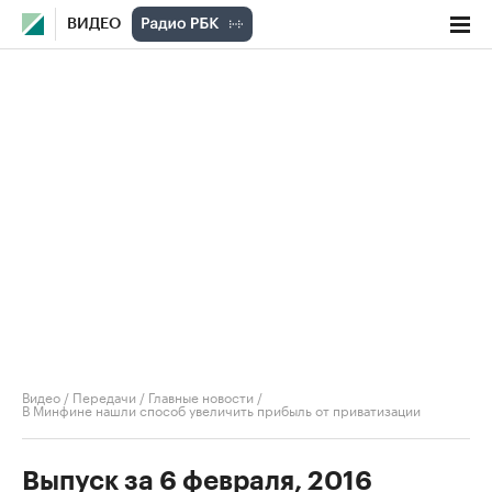
ВИДЕО
Видео
/
Передачи
/
Главные новости
/
В Минфине нашли способ увеличить прибыль от приватизации
Выпуск за 6 февраля, 2016