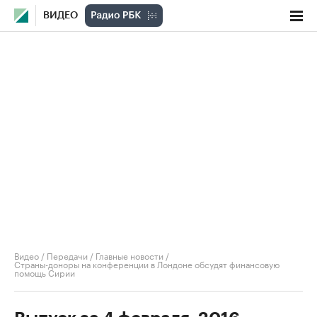
ВИДЕО
Видео
/
Передачи
/
Главные новости
/
Страны-доноры на конференции в Лондоне обсудят финансовую
помощь Сирии