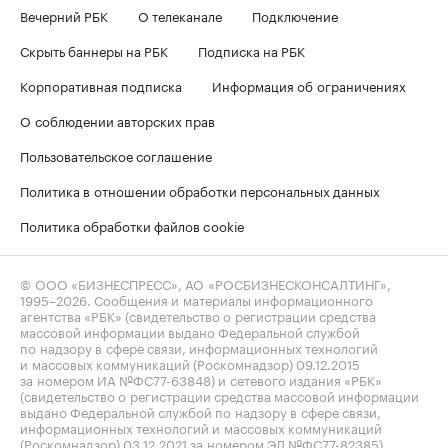
Вечерний РБК
О телеканале
Подключение
Скрыть баннеры на РБК
Подписка на РБК
Корпоративная подписка
Информация об ограничениях
О соблюдении авторских прав
Пользовательское соглашение
Политика в отношении обработки персональных данных
Политика обработки файлов cookie
© ООО «БИЗНЕСПРЕСС», АО «РОСБИЗНЕСКОНСАЛТИНГ»,
1995–2026
. Сообщения и материалы информационного
агентства «РБК» (свидетельство о регистрации средства
массовой информации выдано Федеральной службой
по надзору в сфере связи, информационных технологий
и массовых коммуникаций (Роскомнадзор) 09.12.2015
за номером ИА №ФС77-63848) и сетевого издания «РБК»
(свидетельство о регистрации средства массовой информации
выдано Федеральной службой по надзору в сфере связи,
информационных технологий и массовых коммуникаций
(Роскомнадзор) 03.12.2021 за номером ЭЛ №ФС77-82385)