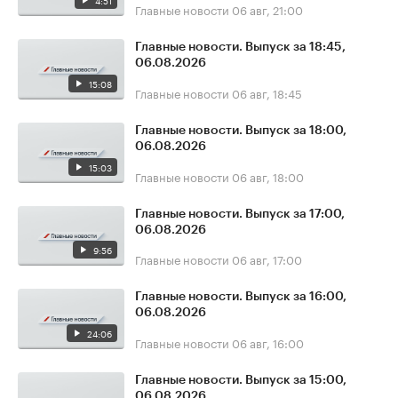
4:51
Главные новости
06 авг, 21:00
Главные новости. Выпуск за 18:45,
06.08.2026
15:08
Главные новости
06 авг, 18:45
Главные новости. Выпуск за 18:00,
06.08.2026
15:03
Главные новости
06 авг, 18:00
Главные новости. Выпуск за 17:00,
06.08.2026
9:56
Главные новости
06 авг, 17:00
Главные новости. Выпуск за 16:00,
06.08.2026
24:06
Главные новости
06 авг, 16:00
Главные новости. Выпуск за 15:00,
06.08.2026