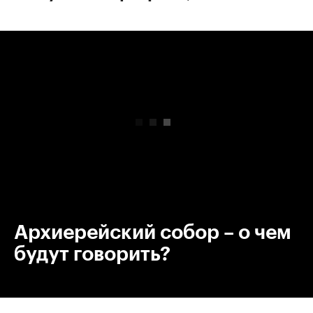
00:00
/
00:00
Архиерейский собор – о чем
будут говорить?