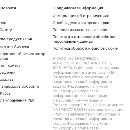
 Новости
Юридическая информация
Информация об ограничениях
roid
О соблюдении авторских прав
allery
Пользовательское соглашение
Политика в отношении обработки
гие продукты РБК
персональных данных
ако для бизнеса
Политика обработки файлов cookie
поративный регистратор
енов
© ООО «БИЗНЕСПРЕСС»,
АО «РОСБИЗНЕСКОНСАЛТИНГ»,
тинг сайтов
1995–2026
. Сообщения и материалы
.решения
информационного агентства «РБК»
(свидетельство о регистрации
комства
средства массовой информации
 знакомств podbor.ru
выдано Федеральной службой
по надзору в сфере связи,
 Курсы
информационных технологий
ла управления РБК
и массовых коммуникаций
(Роскомнадзор) 09.12.2015 за номером
ИА №ФС77-63848) и сетевого издания
«РБК» (свидетельство о регистрации
средства массовой информации
выдано Федеральной службой
по надзору в сфере связи,