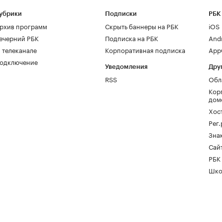
убрики
Подписки
РБК
рхив программ
Скрыть баннеры на РБК
iOS
ечерний РБК
Подписка на РБК
And
 телеканале
Корпоративная подписка
AppG
одключение
Уведомления
Дру
RSS
Обл
Кор
дом
Хос
Рег
Зна
Сайт
РБК
Шко