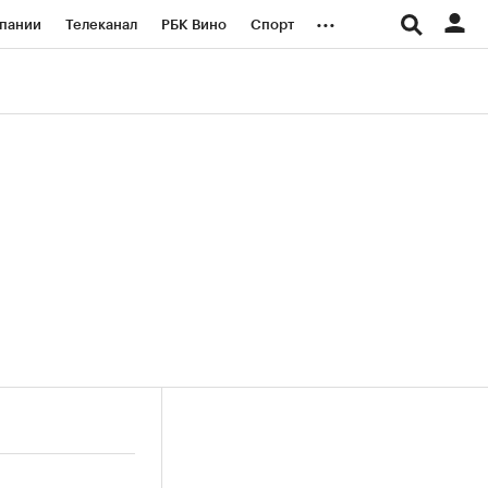
...
пании
Телеканал
РБК Вино
Спорт
ые проекты
Город
Стиль
Крипто
Спецпроекты СПб
логии и медиа
Финансы