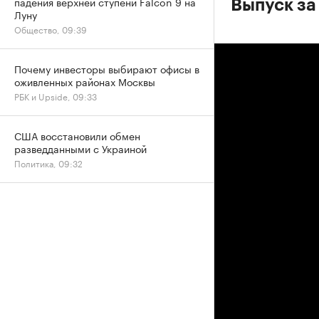
падения верхней ступени Falcon 9 на
Выпуск за
Луну
Общество, 09:39
Почему инвесторы выбирают офисы в
оживленных районах Москвы
РБК и Upside, 09:33
США восстановили обмен
разведданными с Украиной
Политика, 09:32