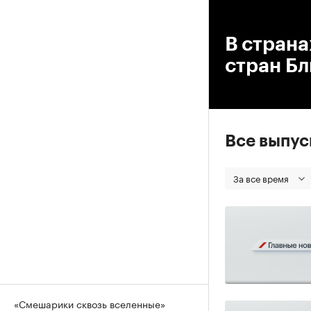
00
В страна
стран Бл
Все выпу
За все время
«Смешарики сквозь вселенные»