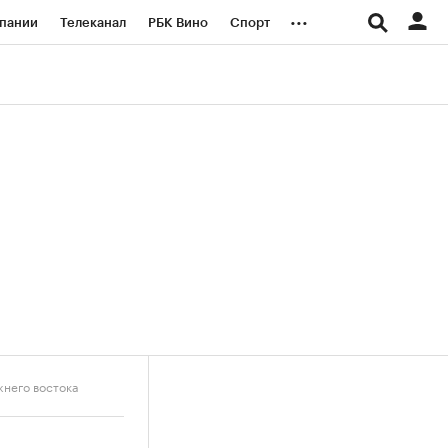
...
пании
Телеканал
РБК Вино
Спорт
ые проекты
Город
Стиль
Крипто
Спецпроекты СПб
логии и медиа
Финансы
жнего востока