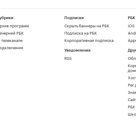
убрики
Подписки
РБК
рхив программ
Скрыть баннеры на РБК
iOS
ечерний РБК
Подписка на РБК
And
 телеканале
Корпоративная подписка
AppG
одключение
Уведомления
Дру
RSS
Обл
Кор
дом
Хос
Рег
Зна
Сайт
РБК
Шко