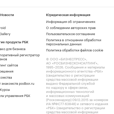
 Новости
Юридическая информация
Информация об ограничениях
roid
О соблюдении авторских прав
allery
Пользовательское соглашение
Политика в отношении обработки
гие продукты РБК
персональных данных
ако для бизнеса
Политика обработки файлов cookie
поративный регистратор
енов
© ООО «БИЗНЕСПРЕСС»,
АО «РОСБИЗНЕСКОНСАЛТИНГ»,
тинг сайтов
1995–2026
. Сообщения и материалы
.решения
информационного агентства «РБК»
(свидетельство о регистрации
комства
средства массовой информации
 знакомств podbor.ru
выдано Федеральной службой
по надзору в сфере связи,
 Курсы
информационных технологий
ла управления РБК
и массовых коммуникаций
(Роскомнадзор) 09.12.2015 за номером
ИА №ФС77-63848) и сетевого издания
«РБК» (свидетельство о регистрации
средства массовой информации