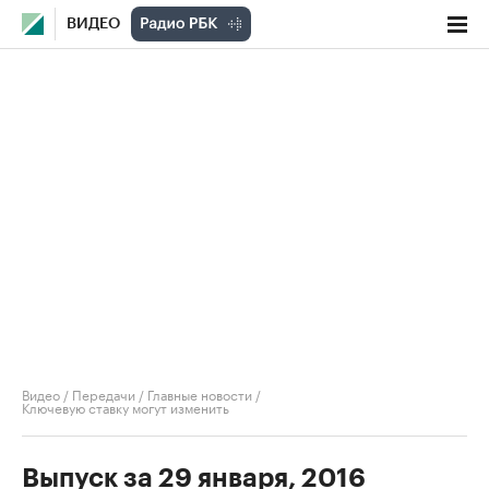
ВИДЕО
Видео
/
Передачи
/
Главные новости
/
Ключевую ставку могут изменить
Выпуск за 29 января, 2016