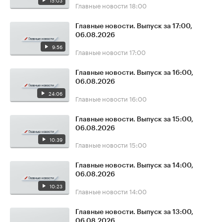
15:03
Главные новости
18:00
Главные новости. Выпуск за 17:00,
06.08.2026
9:56
Главные новости
17:00
Главные новости. Выпуск за 16:00,
06.08.2026
24:06
Главные новости
16:00
Главные новости. Выпуск за 15:00,
06.08.2026
10:39
Главные новости
15:00
Главные новости. Выпуск за 14:00,
06.08.2026
10:23
Главные новости
14:00
Главные новости. Выпуск за 13:00,
06.08.2026