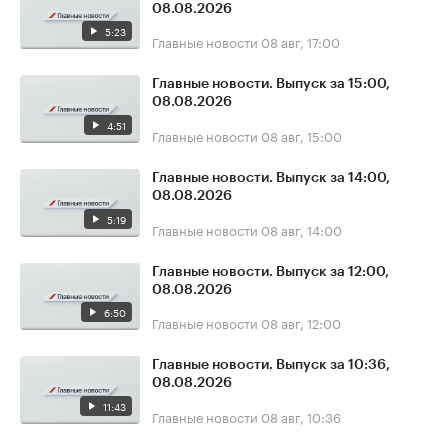
08.08.2026
5:23
Главные новости
08 авг, 17:00
Главные новости. Выпуск за 15:00,
08.08.2026
4:51
Главные новости
08 авг, 15:00
Главные новости. Выпуск за 14:00,
08.08.2026
5:19
Главные новости
08 авг, 14:00
Главные новости. Выпуск за 12:00,
08.08.2026
6:50
Главные новости
08 авг, 12:00
Главные новости. Выпуск за 10:36,
08.08.2026
11:43
Главные новости
08 авг, 10:36