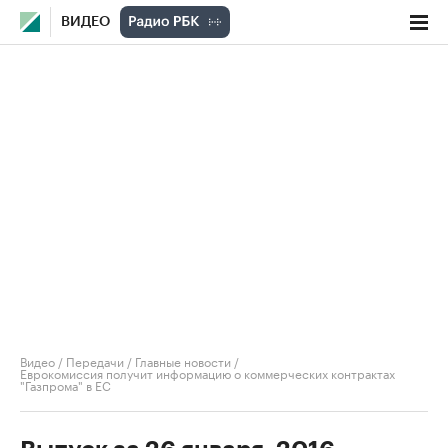
ВИДЕО
Видео
/
Передачи
/
Главные новости
/
Еврокомиссия получит информацию о коммерческих контрактах
"Газпрома" в ЕС