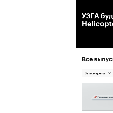
00
УЗГА буд
Helicopt
Все выпу
За все время