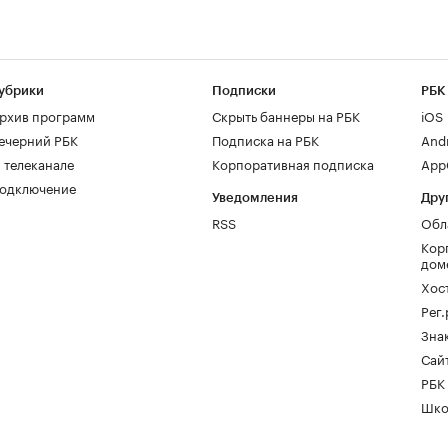
убрики
Подписки
РБК
рхив программ
Скрыть баннеры на РБК
iOS
ечерний РБК
Подписка на РБК
And
 телеканале
Корпоративная подписка
AppG
одключение
Уведомления
Дру
RSS
Обл
Кор
дом
Хос
Рег
Зна
Сайт
РБК
Шко