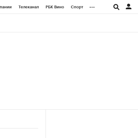
...
пании
Телеканал
РБК Вино
Спорт
ые проекты
Город
Стиль
Крипто
Спецпроекты СПб
логии и медиа
Финансы