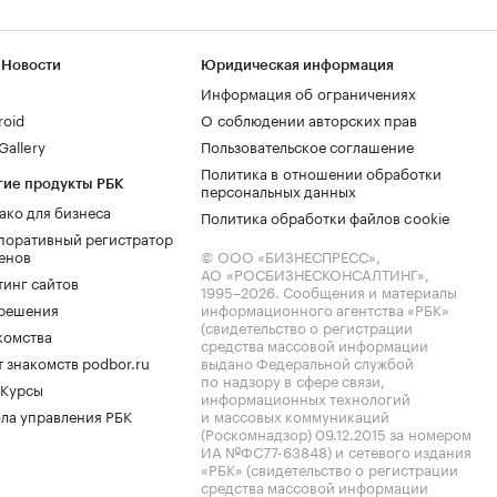
 Новости
Юридическая информация
Информация об ограничениях
roid
О соблюдении авторских прав
allery
Пользовательское соглашение
Политика в отношении обработки
гие продукты РБК
персональных данных
ако для бизнеса
Политика обработки файлов cookie
поративный регистратор
енов
© ООО «БИЗНЕСПРЕСС»,
АО «РОСБИЗНЕСКОНСАЛТИНГ»,
тинг сайтов
1995–2026
. Сообщения и материалы
.решения
информационного агентства «РБК»
(свидетельство о регистрации
комства
средства массовой информации
 знакомств podbor.ru
выдано Федеральной службой
по надзору в сфере связи,
 Курсы
информационных технологий
ла управления РБК
и массовых коммуникаций
(Роскомнадзор) 09.12.2015 за номером
ИА №ФС77-63848) и сетевого издания
«РБК» (свидетельство о регистрации
средства массовой информации