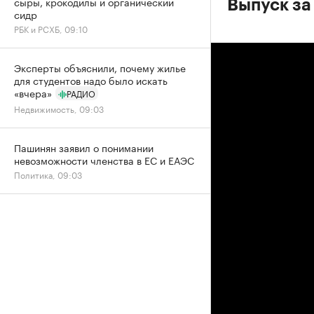
сыры, крокодилы и органический
Выпуск за
сидр
РБК и РСХБ, 09:10
Эксперты объяснили, почему жилье
для студентов надо было искать
«вчера»
РАДИО
Недвижимость, 09:03
Пашинян заявил о понимании
невозможности членства в ЕС и ЕАЭС
Политика, 09:03