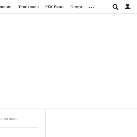
...
пании
Телеканал
РБК Вино
Спорт
ые проекты
Город
Стиль
Крипто
Спецпроекты СПб
логии и медиа
Финансы
вное дело