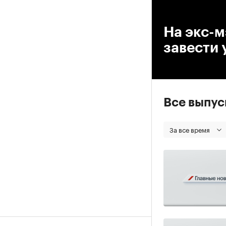
00
На экс-
завести 
Все выпу
За все время