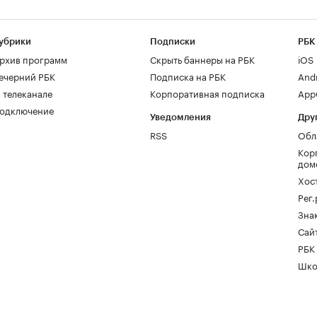
убрики
Подписки
РБК
рхив программ
Скрыть баннеры на РБК
iOS
ечерний РБК
Подписка на РБК
And
 телеканале
Корпоративная подписка
AppG
одключение
Уведомления
Дру
RSS
Обл
Кор
дом
Хос
Рег
Зна
Сайт
РБК
Шко