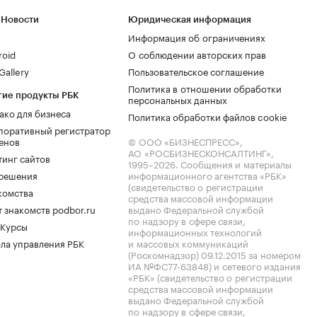
 Новости
Юридическая информация
Информация об ограничениях
roid
О соблюдении авторских прав
allery
Пользовательское соглашение
Политика в отношении обработки
гие продукты РБК
персональных данных
ако для бизнеса
Политика обработки файлов cookie
поративный регистратор
енов
© ООО «БИЗНЕСПРЕСС»,
АО «РОСБИЗНЕСКОНСАЛТИНГ»,
тинг сайтов
1995–2026
. Сообщения и материалы
.решения
информационного агентства «РБК»
(свидетельство о регистрации
комства
средства массовой информации
 знакомств podbor.ru
выдано Федеральной службой
по надзору в сфере связи,
 Курсы
информационных технологий
ла управления РБК
и массовых коммуникаций
(Роскомнадзор) 09.12.2015 за номером
ИА №ФС77-63848) и сетевого издания
«РБК» (свидетельство о регистрации
средства массовой информации
выдано Федеральной службой
по надзору в сфере связи,