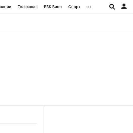
...
пании
Телеканал
РБК Вино
Спорт
ые проекты
Город
Стиль
Крипто
Спецпроекты СПб
логии и медиа
Финансы