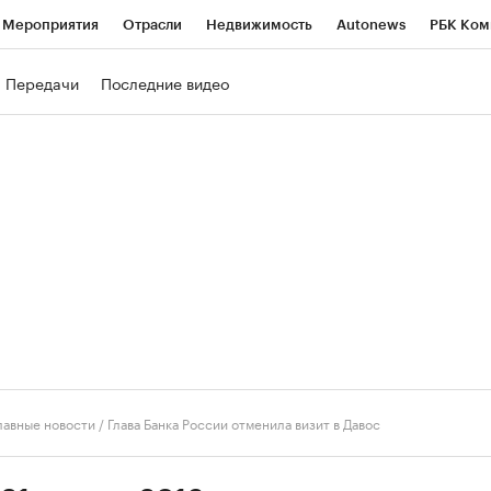
Мероприятия
Отрасли
Недвижимость
Autonews
РБК Ком
ние
РБК Курсы
РБК Life
Тренды
Визионеры
Национальн
Передачи
Последние видео
б
Исследования
Кредитные рейтинги
Франшизы
Газета
роверка контрагентов
Политика
Экономика
Бизнес
Техно
лавные новости
/
Глава Банка России отменила визит в Давос