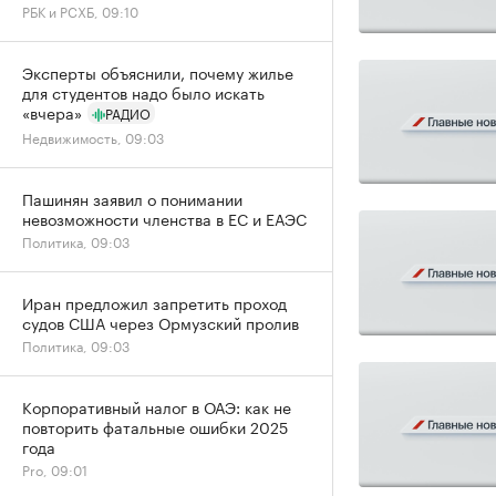
РБК и РСХБ, 09:10
Эксперты объяснили, почему жилье
для студентов надо было искать
«вчера»
РАДИО
Недвижимость, 09:03
Пашинян заявил о понимании
невозможности членства в ЕС и ЕАЭС
Политика, 09:03
Иран предложил запретить проход
судов США через Ормузский пролив
Политика, 09:03
Корпоративный налог в ОАЭ: как не
повторить фатальные ошибки 2025
года
Pro, 09:01