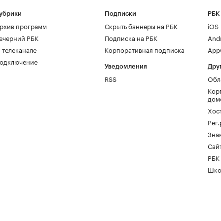
убрики
Подписки
РБК
рхив программ
Скрыть баннеры на РБК
iOS
ечерний РБК
Подписка на РБК
And
 телеканале
Корпоративная подписка
AppG
одключение
Уведомления
Дру
RSS
Обл
Кор
дом
Хос
Рег
Зна
Сайт
РБК
Шко