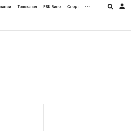
...
пании
Телеканал
РБК Вино
Спорт
ые проекты
Город
Стиль
Крипто
Спецпроекты СПб
логии и медиа
Финансы