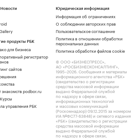
 Новости
Юридическая информация
Информация об ограничениях
roid
О соблюдении авторских прав
allery
Пользовательское соглашение
Политика в отношении обработки
гие продукты РБК
персональных данных
ако для бизнеса
Политика обработки файлов cookie
поративный регистратор
енов
© ООО «БИЗНЕСПРЕСС»,
АО «РОСБИЗНЕСКОНСАЛТИНГ»,
тинг сайтов
1995–2026
. Сообщения и материалы
.решения
информационного агентства «РБК»
(свидетельство о регистрации
комства
средства массовой информации
 знакомств podbor.ru
выдано Федеральной службой
по надзору в сфере связи,
 Курсы
информационных технологий
ла управления РБК
и массовых коммуникаций
(Роскомнадзор) 09.12.2015 за номером
ИА №ФС77-63848) и сетевого издания
«РБК» (свидетельство о регистрации
средства массовой информации
выдано Федеральной службой
по надзору в сфере связи,