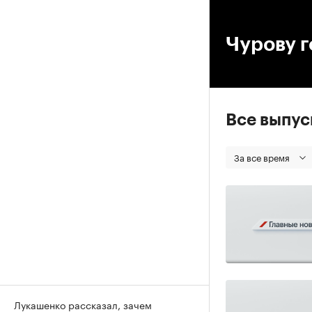
00
Чурову г
Все выпу
За все время
Лукашенко рассказал, зачем