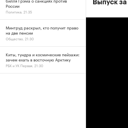
билля Грэма о санкциях против
Выпуск за
России
Политика, 21:35
Минтруд раскрыл, кто получит право
на две пенсии
Общество, 21:30
Киты, тундра и космические пейзажи:
зачем ехать в восточную Арктику
РБК и УК Первая, 21:30