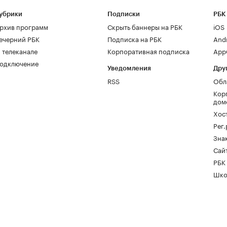
убрики
Подписки
РБК
рхив программ
Скрыть баннеры на РБК
iOS
ечерний РБК
Подписка на РБК
And
 телеканале
Корпоративная подписка
AppG
одключение
Уведомления
Дру
RSS
Обл
Кор
дом
Хос
Рег
Зна
Сайт
РБК
Шко