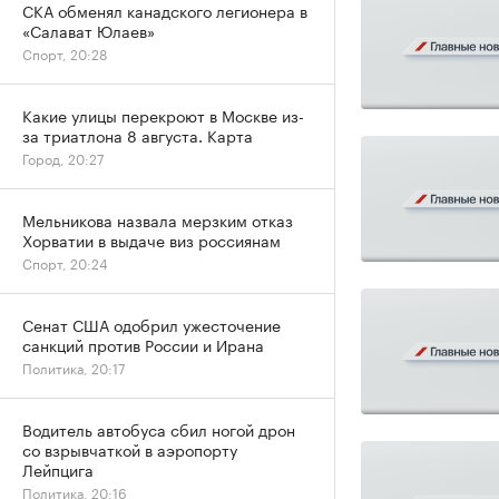
СКА обменял канадского легионера в
«Салават Юлаев»
Спорт, 20:28
Какие улицы перекроют в Москве из-
за триатлона 8 августа. Карта
Город, 20:27
Мельникова назвала мерзким отказ
Хорватии в выдаче виз россиянам
Спорт, 20:24
Сенат США одобрил ужесточение
санкций против России и Ирана
Политика, 20:17
Водитель автобуса сбил ногой дрон
со взрывчаткой в аэропорту
Лейпцига
Политика, 20:16