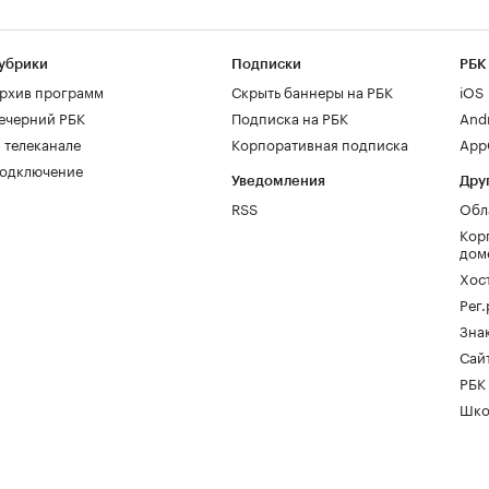
убрики
Подписки
РБК
рхив программ
Скрыть баннеры на РБК
iOS
ечерний РБК
Подписка на РБК
And
 телеканале
Корпоративная подписка
AppG
одключение
Уведомления
Дру
RSS
Обл
Кор
дом
Хос
Рег
Зна
Сайт
РБК
Шко