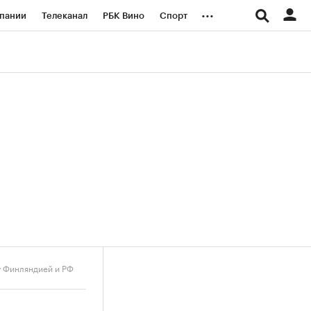
...
пании
Телеканал
РБК Вино
Спорт
ые проекты
Город
Стиль
Крипто
Спецпроекты СПб
логии и медиа
Финансы
у Финляндией и РФ