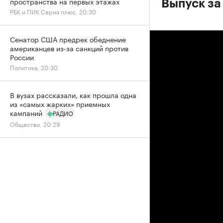
пространства на первых этажах
Выпуск за 
РБК и ПИК Серия плюс, 20:30
Сенатор США предрек обеднение
американцев из-за санкций против
России
Политика, 20:30
В вузах рассказали, как прошла одна
из «самых жарких» приемных
кампаний
РАДИО
Общество, 20:29