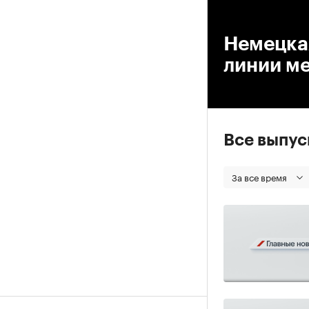
00
Немецка
линии м
Все выпу
За все время