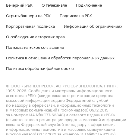
Вечерний РБК
О телеканале
Подключение
Скрыть баннеры на РБК
Подписка на РБК
Корпоративная подписка
Информация об ограничениях
О соблюдении авторских прав
Пользовательское соглашение
Политика в отношении обработки персональных данных
Политика обработки файлов cookie
© ООО «БИЗНЕСПРЕСС», АО «РОСБИЗНЕСКОНСАЛТИНГ»,
1995–2026
. Сообщения и материалы информационного
агентства «РБК» (свидетельство о регистрации средства
массовой информации выдано Федеральной службой
по надзору в сфере связи, информационных технологий
и массовых коммуникаций (Роскомнадзор) 09.12.2015
за номером ИА №ФС77-63848) и сетевого издания «РБК»
(свидетельство о регистрации средства массовой информации
выдано Федеральной службой по надзору в сфере связи,
информационных технологий и массовых коммуникаций
(Роскомнадзор) 03.12.2021 за номером ЭЛ №ФС77-82385)