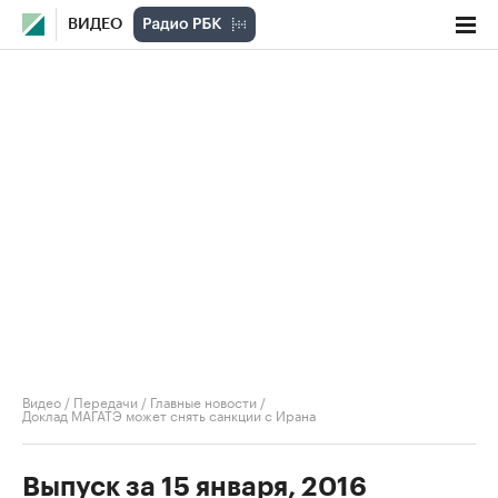
ВИДЕО
Видео
/
Передачи
/
Главные новости
/
Доклад МАГАТЭ может снять санкции с Ирана
Выпуск за 15 января, 2016