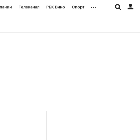
...
пании
Телеканал
РБК Вино
Спорт
ые проекты
Город
Стиль
Крипто
Спецпроекты СПб
логии и медиа
Финансы