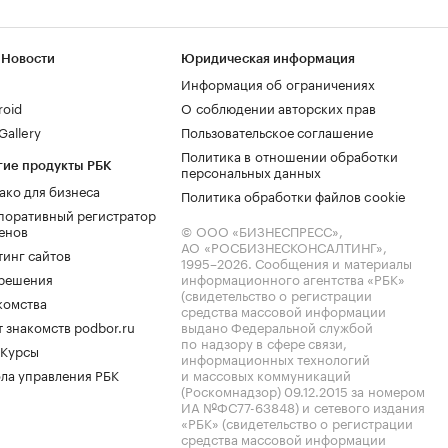
 Новости
Юридическая информация
Информация об ограничениях
roid
О соблюдении авторских прав
allery
Пользовательское соглашение
Политика в отношении обработки
гие продукты РБК
персональных данных
ако для бизнеса
Политика обработки файлов cookie
поративный регистратор
енов
© ООО «БИЗНЕСПРЕСС»,
АО «РОСБИЗНЕСКОНСАЛТИНГ»,
тинг сайтов
1995–2026
. Сообщения и материалы
.решения
информационного агентства «РБК»
(свидетельство о регистрации
комства
средства массовой информации
 знакомств podbor.ru
выдано Федеральной службой
по надзору в сфере связи,
 Курсы
информационных технологий
ла управления РБК
и массовых коммуникаций
(Роскомнадзор) 09.12.2015 за номером
ИА №ФС77-63848) и сетевого издания
«РБК» (свидетельство о регистрации
средства массовой информации