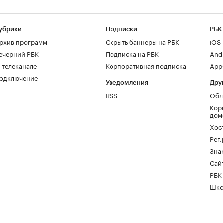
убрики
Подписки
РБК
рхив программ
Скрыть баннеры на РБК
iOS
ечерний РБК
Подписка на РБК
And
 телеканале
Корпоративная подписка
AppG
одключение
Уведомления
Дру
RSS
Обл
Кор
дом
Хос
Рег
Зна
Сайт
РБК
Шко