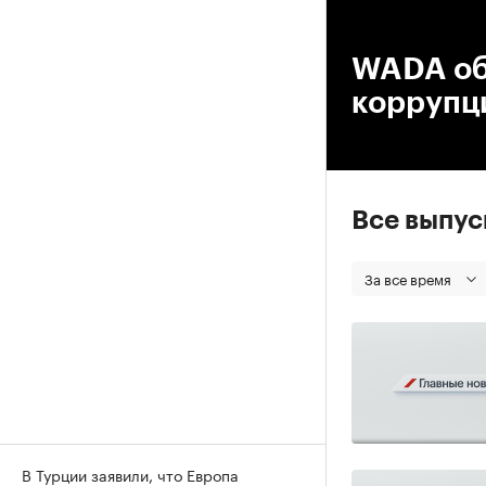
00
WADA об
коррупц
Все выпу
За все время
В Турции заявили, что Европа