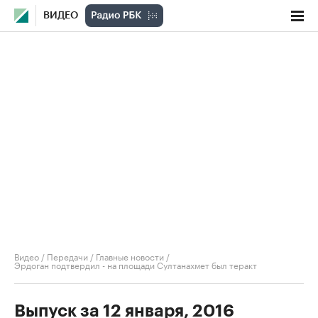
ВИДЕО
Видео
/
Передачи
/
Главные новости
/
Эрдоган подтвердил - на площади Султанахмет был теракт
Выпуск за 12 января, 2016