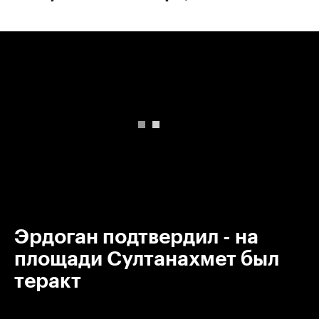
00:00
/
00:00
Эрдоган подтвердил - на
площади Султанахмет был
теракт