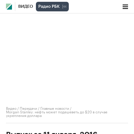
ВИДЕО
Видео
/
Передачи
/
Главные новости
/
Morgan Stanley: нефть может подешеветь до $20 в случае
укрепления доллара