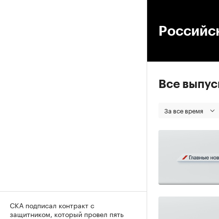
00
Российс
Все выпу
За все время
СКА подписал контракт с
защитником, который провел пять