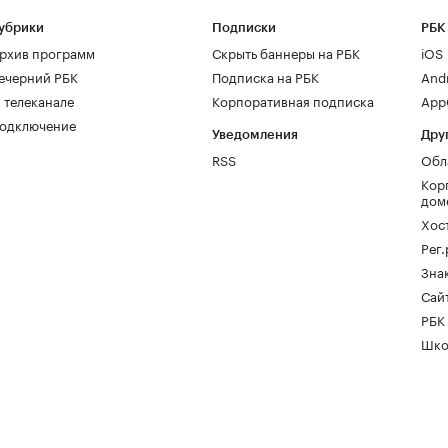
убрики
Подписки
РБК
рхив программ
Скрыть баннеры на РБК
iOS
ечерний РБК
Подписка на РБК
And
 телеканале
Корпоративная подписка
AppG
одключение
Уведомления
Дру
RSS
Обл
Кор
дом
Хос
Рег
Зна
Сайт
РБК
Шко