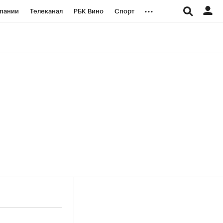
...
пании
Телеканал
РБК Вино
Спорт
ые проекты
Город
Стиль
Крипто
Спецпроекты СПб
логии и медиа
Финансы