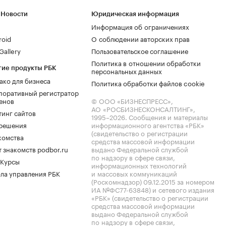
 Новости
Юридическая информация
Информация об ограничениях
roid
О соблюдении авторских прав
allery
Пользовательское соглашение
Политика в отношении обработки
гие продукты РБК
персональных данных
ако для бизнеса
Политика обработки файлов cookie
поративный регистратор
енов
© ООО «БИЗНЕСПРЕСС»,
АО «РОСБИЗНЕСКОНСАЛТИНГ»,
тинг сайтов
1995–2026
. Сообщения и материалы
.решения
информационного агентства «РБК»
(свидетельство о регистрации
комства
средства массовой информации
 знакомств podbor.ru
выдано Федеральной службой
по надзору в сфере связи,
 Курсы
информационных технологий
ла управления РБК
и массовых коммуникаций
(Роскомнадзор) 09.12.2015 за номером
ИА №ФС77-63848) и сетевого издания
«РБК» (свидетельство о регистрации
средства массовой информации
выдано Федеральной службой
по надзору в сфере связи,