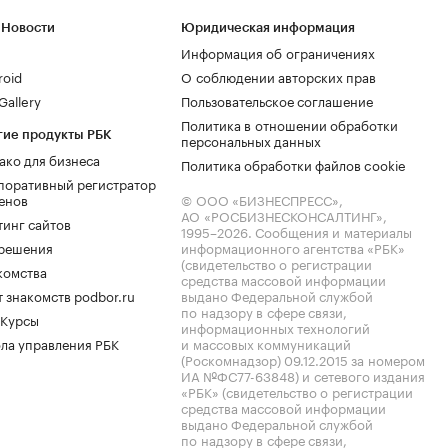
 Новости
Юридическая информация
Информация об ограничениях
roid
О соблюдении авторских прав
allery
Пользовательское соглашение
Политика в отношении обработки
гие продукты РБК
персональных данных
ако для бизнеса
Политика обработки файлов cookie
поративный регистратор
енов
© ООО «БИЗНЕСПРЕСС»,
АО «РОСБИЗНЕСКОНСАЛТИНГ»,
тинг сайтов
1995–2026
. Сообщения и материалы
.решения
информационного агентства «РБК»
(свидетельство о регистрации
комства
средства массовой информации
 знакомств podbor.ru
выдано Федеральной службой
по надзору в сфере связи,
 Курсы
информационных технологий
ла управления РБК
и массовых коммуникаций
(Роскомнадзор) 09.12.2015 за номером
ИА №ФС77-63848) и сетевого издания
«РБК» (свидетельство о регистрации
средства массовой информации
выдано Федеральной службой
по надзору в сфере связи,