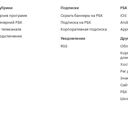
убрики
Подписки
РБК
рхив программ
Скрыть баннеры на РБК
iOS
ечерний РБК
Подписка на РБК
And
 телеканале
Корпоративная подписка
AppG
одключение
Уведомления
Дру
RSS
Обл
Кор
дом
Хос
Рег
Зна
Сайт
РБК
Шко