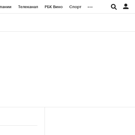
...
пании
Телеканал
РБК Вино
Спорт
ые проекты
Город
Стиль
Крипто
Спецпроекты СПб
логии и медиа
Финансы