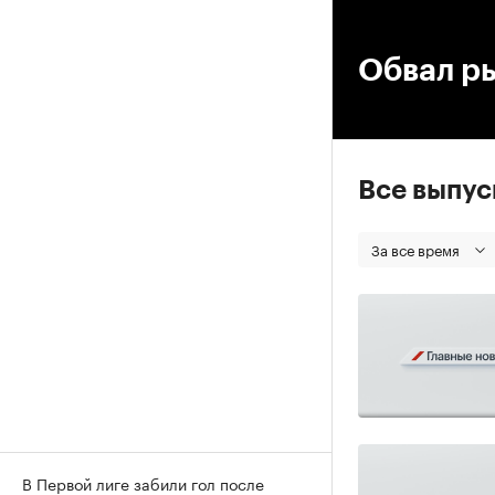
00
Обвал р
Все выпу
За все время
В Первой лиге забили гол после