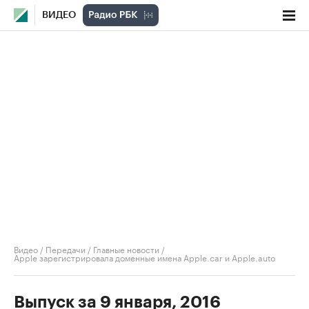
ВИДЕО
Видео
/
Передачи
/
Главные новости
/
Apple зарегистрировала доменные имена Apple.car и Apple.auto
Выпуск за 9 января, 2016