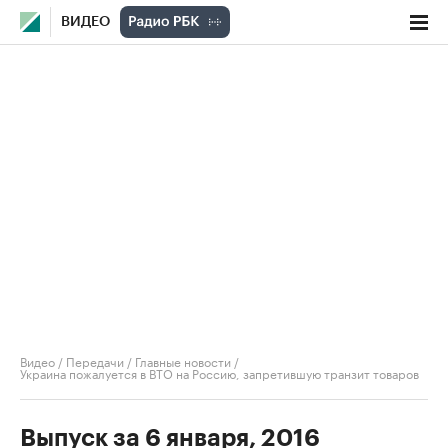
ВИДЕО
Видео
/
Передачи
/
Главные новости
/
Украина пожалуется в ВТО на Россию, запретившую транзит товаров
Выпуск за 6 января, 2016