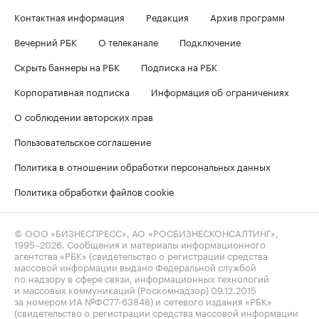
Контактная информация
Редакция
Архив программ
Вечерний РБК
О телеканале
Подключение
Скрыть баннеры на РБК
Подписка на РБК
Корпоративная подписка
Информация об ограничениях
О соблюдении авторских прав
Пользовательское соглашение
Политика в отношении обработки персональных данных
Политика обработки файлов cookie
© ООО «БИЗНЕСПРЕСС», АО «РОСБИЗНЕСКОНСАЛТИНГ»,
1995–2026
. Сообщения и материалы информационного
агентства «РБК» (свидетельство о регистрации средства
массовой информации выдано Федеральной службой
по надзору в сфере связи, информационных технологий
и массовых коммуникаций (Роскомнадзор) 09.12.2015
за номером ИА №ФС77-63848) и сетевого издания «РБК»
(свидетельство о регистрации средства массовой информации