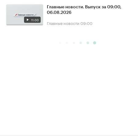
Главные новости. Выпуск за 09:00,
06.08.2026
11:00
Главные новости
09:00