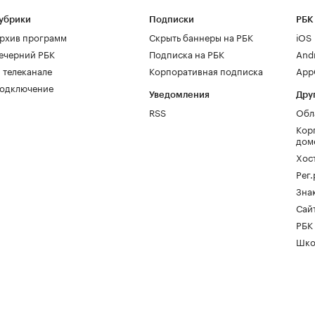
убрики
Подписки
РБК
рхив программ
Скрыть баннеры на РБК
iOS
ечерний РБК
Подписка на РБК
And
 телеканале
Корпоративная подписка
AppG
одключение
Уведомления
Дру
RSS
Обл
Кор
дом
Хос
Рег
Зна
Сайт
РБК
Шко