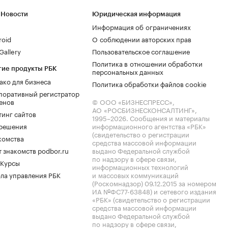
 Новости
Юридическая информация
Информация об ограничениях
roid
О соблюдении авторских прав
allery
Пользовательское соглашение
Политика в отношении обработки
гие продукты РБК
персональных данных
ако для бизнеса
Политика обработки файлов cookie
поративный регистратор
енов
© ООО «БИЗНЕСПРЕСС»,
АО «РОСБИЗНЕСКОНСАЛТИНГ»,
тинг сайтов
1995–2026
. Сообщения и материалы
.решения
информационного агентства «РБК»
(свидетельство о регистрации
комства
средства массовой информации
 знакомств podbor.ru
выдано Федеральной службой
по надзору в сфере связи,
 Курсы
информационных технологий
ла управления РБК
и массовых коммуникаций
(Роскомнадзор) 09.12.2015 за номером
ИА №ФС77-63848) и сетевого издания
«РБК» (свидетельство о регистрации
средства массовой информации
выдано Федеральной службой
по надзору в сфере связи,