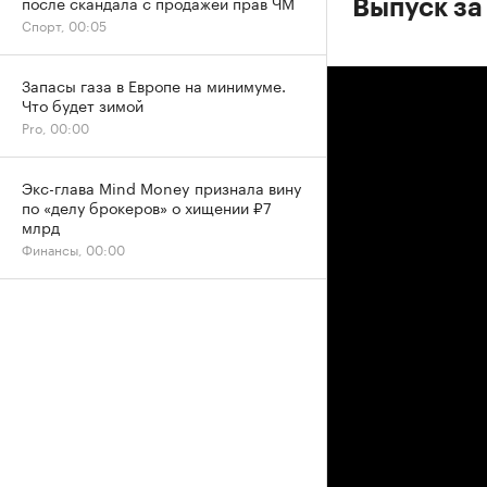
после скандала с продажей прав ЧМ
Выпуск за
Спорт, 00:05
Запасы газа в Европе на минимуме.
Что будет зимой
Pro, 00:00
Экс-глава Mind Money признала вину
по «делу брокеров» о хищении ₽7
млрд
Финансы, 00:00