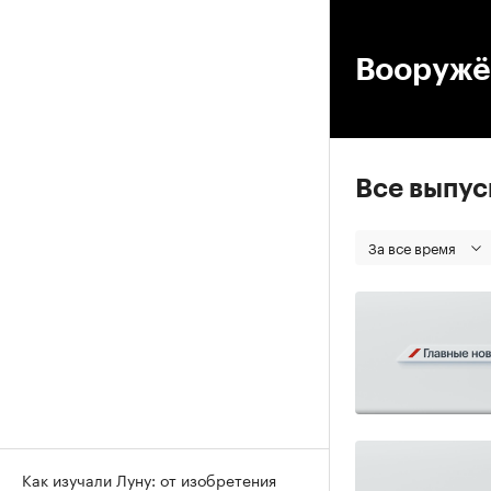
00
Вооружё
Все выпу
За все время
Как изучали Луну: от изобретения