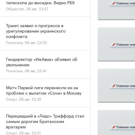
телескопа до высадки. Видео РБК
Общество, 06 авг, 23:57
Трамп заявил о прогрессе в
урегулировании украинского
конфликта
Политика, 06 авг, 23:52
Гендиректор «ИжАвиа» объявил об
увольнении
Политика, 06 авг, 23:41
Матч Первой лиги перенесли из-за
проблем с вылетом «Сочи» в Москву
Спорт, 06 авг, 23:35
Перешедший в «Лидс» Траффорд стал
самым дорогим британским
вратарем
Спорт, 06 авг, 23:21