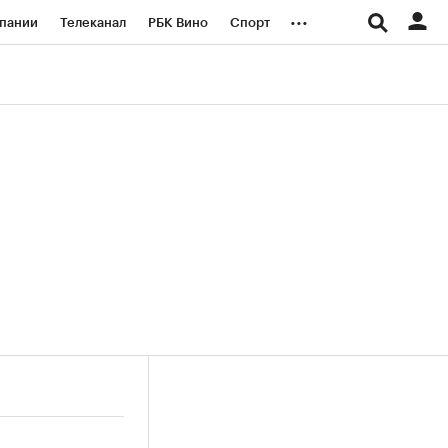
...
пании
Телеканал
РБК Вино
Спорт
ые проекты
Город
Стиль
Крипто
Спецпроекты СПб
логии и медиа
Финансы