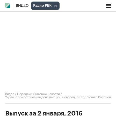
ВИДЕО
Видео
/
Передачи
/
Главные новости
/
Украина приостановила действие зоны свободной торговли с Россией
Выпуск за 2 января, 2016