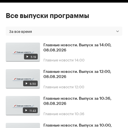
Все выпуски программы
За все время
Главные новости. Выпуск за 14:00,
08.08.2026
5:19
Главные новости
14:00
Главные новости. Выпуск за 12:00,
08.08.2026
6:50
Главные новости
12:00
Главные новости. Выпуск за 10:36,
08.08.2026
11:43
Главные новости
10:36
Главные новости. Выпуск за 10:00,