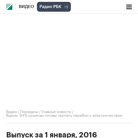
ВИДЕО
Видео
/
Передачи
/
Главные новости
/
Вциом: 94% крымчан готовы терпеть перебои с электричеством
Выпуск за 1 января, 2016