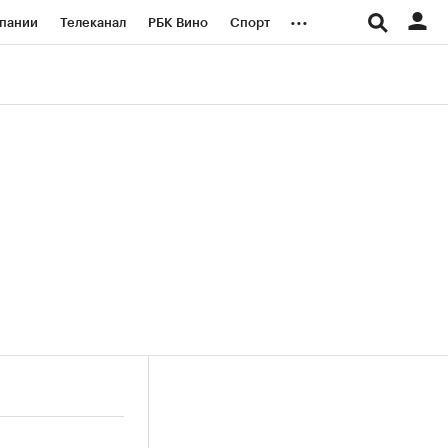
...
пании
Телеканал
РБК Вино
Спорт
ые проекты
Город
Стиль
Крипто
Спецпроекты СПб
логии и медиа
Финансы