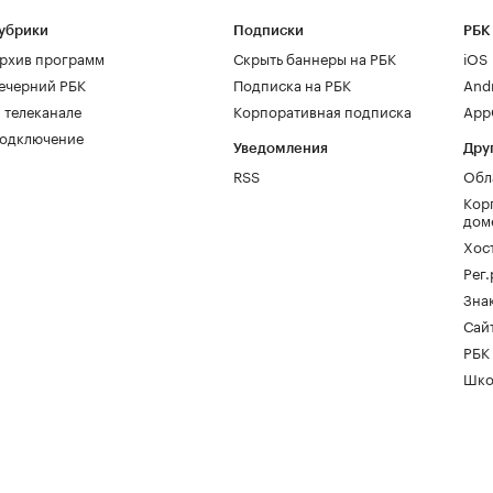
убрики
Подписки
РБК
рхив программ
Скрыть баннеры на РБК
iOS
ечерний РБК
Подписка на РБК
And
 телеканале
Корпоративная подписка
AppG
одключение
Уведомления
Дру
RSS
Обл
Кор
дом
Хос
Рег
Зна
Сайт
РБК
Шко