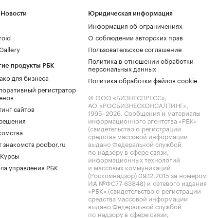
 Новости
Юридическая информация
Информация об ограничениях
roid
О соблюдении авторских прав
allery
Пользовательское соглашение
Политика в отношении обработки
гие продукты РБК
персональных данных
ако для бизнеса
Политика обработки файлов cookie
поративный регистратор
енов
© ООО «БИЗНЕСПРЕСС»,
АО «РОСБИЗНЕСКОНСАЛТИНГ»,
тинг сайтов
1995–2026
. Сообщения и материалы
.решения
информационного агентства «РБК»
(свидетельство о регистрации
комства
средства массовой информации
 знакомств podbor.ru
выдано Федеральной службой
по надзору в сфере связи,
 Курсы
информационных технологий
ла управления РБК
и массовых коммуникаций
(Роскомнадзор) 09.12.2015 за номером
ИА №ФС77-63848) и сетевого издания
«РБК» (свидетельство о регистрации
средства массовой информации
выдано Федеральной службой
по надзору в сфере связи,