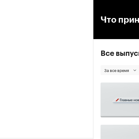
00
Что прин
Все выпу
За все время