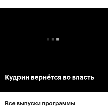
00:00
/
00:00
Кудрин вернётся во власть
Все выпуски программы