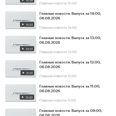
10:39
Главные новости
15:00
Главные новости. Выпуск за 14:00,
06.08.2026
10:23
Главные новости
14:00
Главные новости. Выпуск за 13:00,
06.08.2026
20:21
Главные новости
13:00
Главные новости. Выпуск за 12:00,
06.08.2026
21:01
Главные новости
12:00
Главные новости. Выпуск за 11:00,
06.08.2026
10:02
Главные новости
11:00
Главные новости. Выпуск за 09:00,
06.08.2026