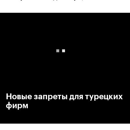
00:00
/
00:00
Новые запреты для турецких
фирм