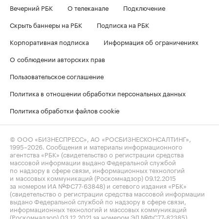
Вечерний РБК
О телеканале
Подключение
Скрыть баннеры на РБК
Подписка на РБК
Корпоративная подписка
Информация об ограничениях
О соблюдении авторских прав
Пользовательское соглашение
Политика в отношении обработки персональных данных
Политика обработки файлов cookie
© ООО «БИЗНЕСПРЕСС», АО «РОСБИЗНЕСКОНСАЛТИНГ»,
1995–2026
. Сообщения и материалы информационного
агентства «РБК» (свидетельство о регистрации средства
массовой информации выдано Федеральной службой
по надзору в сфере связи, информационных технологий
и массовых коммуникаций (Роскомнадзор) 09.12.2015
за номером ИА №ФС77-63848) и сетевого издания «РБК»
(свидетельство о регистрации средства массовой информации
выдано Федеральной службой по надзору в сфере связи,
информационных технологий и массовых коммуникаций
(Роскомнадзор) 03.12.2021 за номером ЭЛ №ФС77-82385)