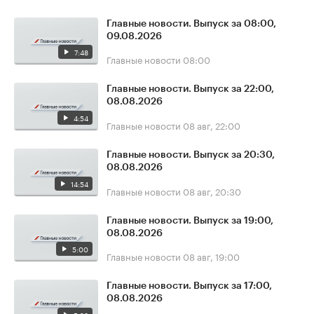
Главные новости. Выпуск за 08:00,
09.08.2026
7:48
Главные новости
08:00
Главные новости. Выпуск за 22:00,
08.08.2026
4:54
Главные новости
08 авг, 22:00
Главные новости. Выпуск за 20:30,
08.08.2026
14:54
Главные новости
08 авг, 20:30
Главные новости. Выпуск за 19:00,
08.08.2026
5:00
Главные новости
08 авг, 19:00
Главные новости. Выпуск за 17:00,
08.08.2026