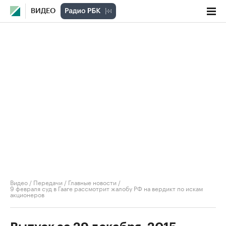
ВИДЕО
Видео
/
Передачи
/
Главные новости
/
9 февраля суд в Гааге рассмотрит жалобу РФ на вердикт по искам
акционеров