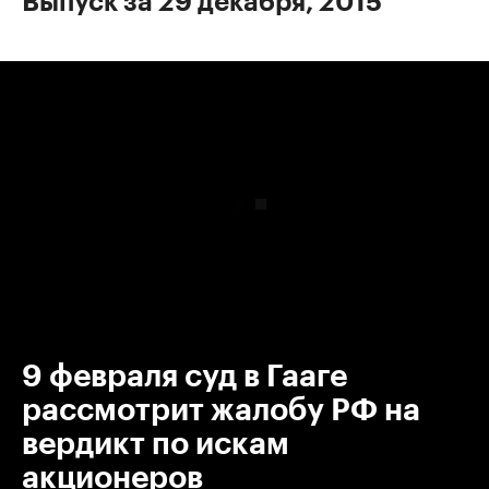
Выпуск за 29 декабря, 2015
00:00
/
00:00
9 февраля суд в Гааге
рассмотрит жалобу РФ на
вердикт по искам
акционеров