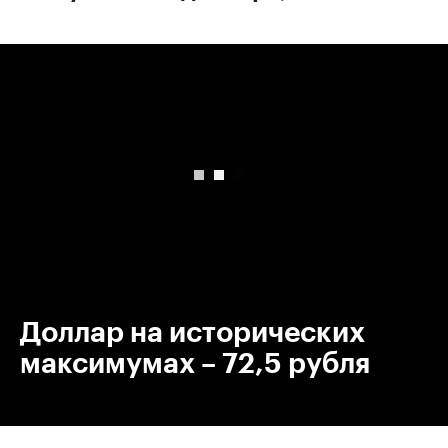
00:00
/
00:00
Доллар на исторических
максимумах – 72,5 рубля