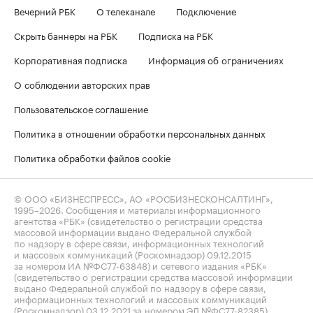
Вечерний РБК
О телеканале
Подключение
Скрыть баннеры на РБК
Подписка на РБК
Корпоративная подписка
Информация об ограничениях
О соблюдении авторских прав
Пользовательское соглашение
Политика в отношении обработки персональных данных
Политика обработки файлов cookie
© ООО «БИЗНЕСПРЕСС», АО «РОСБИЗНЕСКОНСАЛТИНГ»,
1995–2026
. Сообщения и материалы информационного
агентства «РБК» (свидетельство о регистрации средства
массовой информации выдано Федеральной службой
по надзору в сфере связи, информационных технологий
и массовых коммуникаций (Роскомнадзор) 09.12.2015
за номером ИА №ФС77-63848) и сетевого издания «РБК»
(свидетельство о регистрации средства массовой информации
выдано Федеральной службой по надзору в сфере связи,
информационных технологий и массовых коммуникаций
(Роскомнадзор) 03.12.2021 за номером ЭЛ №ФС77-82385)