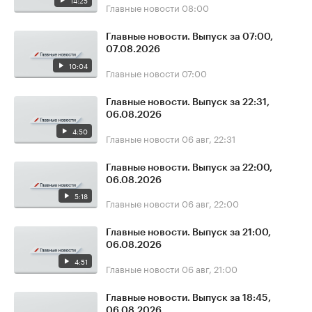
14:25
Главные новости
08:00
Главные новости. Выпуск за 07:00,
07.08.2026
10:04
Главные новости
07:00
Главные новости. Выпуск за 22:31,
06.08.2026
4:50
Главные новости
06 авг, 22:31
Главные новости. Выпуск за 22:00,
06.08.2026
5:18
Главные новости
06 авг, 22:00
Главные новости. Выпуск за 21:00,
06.08.2026
4:51
Главные новости
06 авг, 21:00
Главные новости. Выпуск за 18:45,
06.08.2026