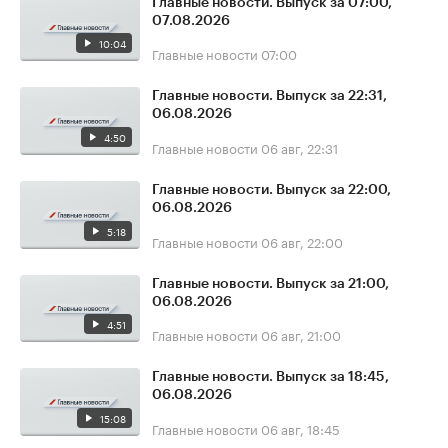
Главные новости. Выпуск за 07:00,
07.08.2026
10:04
Главные новости
07:00
Главные новости. Выпуск за 22:31,
06.08.2026
4:50
Главные новости
06 авг, 22:31
Главные новости. Выпуск за 22:00,
06.08.2026
5:18
Главные новости
06 авг, 22:00
Главные новости. Выпуск за 21:00,
06.08.2026
4:51
Главные новости
06 авг, 21:00
Главные новости. Выпуск за 18:45,
06.08.2026
15:08
Главные новости
06 авг, 18:45