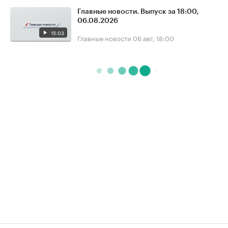
Главные новости. Выпуск за 18:00,
06.08.2026
15:03
Главные новости
06 авг, 18:00