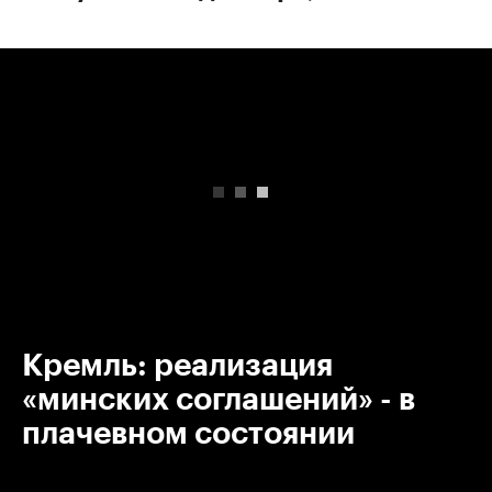
00:00
/
00:00
Кремль: реализация
«минских соглашений» - в
плачевном состоянии