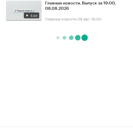
Главные новости. Выпуск за 19:00,
08.08.2026
5:00
Главные новости
08 авг, 19:00