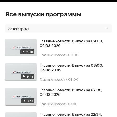
Все выпуски программы
За все время
Главные новости. Выпуск за 09:00,
06.08.2026
11:00
Главные новости
09:00
Главные новости. Выпуск за 08:00,
06.08.2026
14:14
Главные новости
08:00
Главные новости. Выпуск за 07:00,
06.08.2026
9:59
Главные новости
07:00
Главные новости. Выпуск за 22:34,